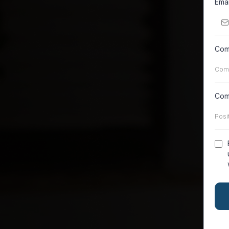
Ema
Com
Com